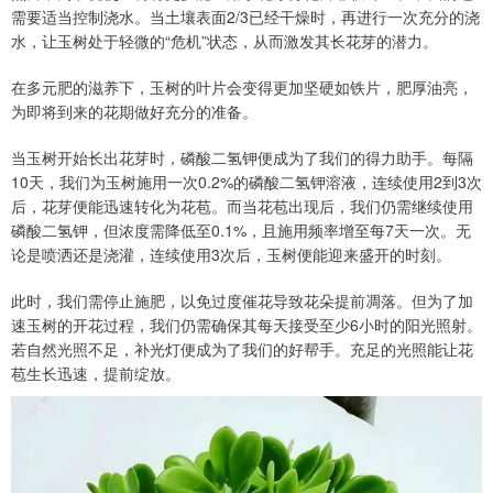
需要适当控制浇水。当土壤表面2/3已经干燥时，再进行一次充分的浇
水，让玉树处于轻微的“危机”状态，从而激发其长花芽的潜力。
在多元肥的滋养下，玉树的叶片会变得更加坚硬如铁片，肥厚油亮，
为即将到来的花期做好充分的准备。
当玉树开始长出花芽时，磷酸二氢钾便成为了我们的得力助手。每隔
10天，我们为玉树施用一次0.2%的磷酸二氢钾溶液，连续使用2到3次
后，花芽便能迅速转化为花苞。而当花苞出现后，我们仍需继续使用
磷酸二氢钾，但浓度需降低至0.1%，且施用频率增至每7天一次。无
论是喷洒还是浇灌，连续使用3次后，玉树便能迎来盛开的时刻。
此时，我们需停止施肥，以免过度催花导致花朵提前凋落。但为了加
速玉树的开花过程，我们仍需确保其每天接受至少6小时的阳光照射。
若自然光照不足，补光灯便成为了我们的好帮手。充足的光照能让花
苞生长迅速，提前绽放。