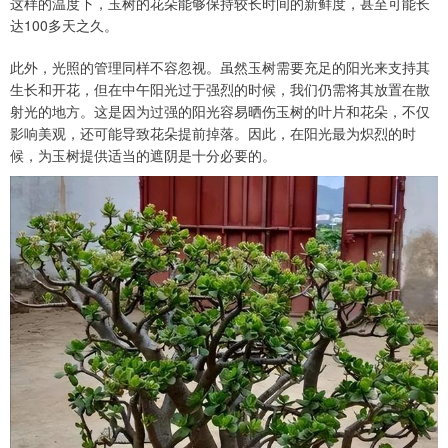
这样的温度下，玉树的花朵能够保持较长时间的新鲜度，甚至可能长
达100多天之久。
此外，光照的管理同样不容忽视。虽然玉树需要充足的阳光来支持其
生长和开花，但在中午阳光过于强烈的时候，我们仍需将其放置在散
射光的地方。这是因为过强的阳光容易晒伤玉树的叶片和花朵，不仅
影响美观，还可能导致花朵提前掉落。因此，在阳光最为炽烈的时
候，为玉树提供适当的遮阴是十分必要的。