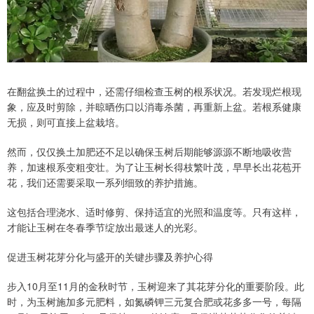
在翻盆换土的过程中，还需仔细检查玉树的根系状况。若发现烂根现
象，应及时剪除，并晾晒伤口以消毒杀菌，再重新上盆。若根系健康
无损，则可直接上盆栽培。
然而，仅仅换土加肥还不足以确保玉树后期能够源源不断地吸收营
养，加速根系变粗变壮。为了让玉树长得枝繁叶茂，早早长出花苞开
花，我们还需要采取一系列细致的养护措施。
这包括合理浇水、适时修剪、保持适宜的光照和温度等。只有这样，
才能让玉树在冬春季节绽放出最迷人的光彩。
促进玉树花芽分化与盛开的关键步骤及养护心得
步入10月至11月的金秋时节，玉树迎来了其花芽分化的重要阶段。此
时，为玉树施加多元肥料，如氮磷钾三元复合肥或花多多一号，每隔