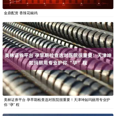
金鼎配资 香辣花椒鸡
美林证券平台 孕早期检查选对医院很重要！天津坤如玛丽用专业护
你 “孕” 程