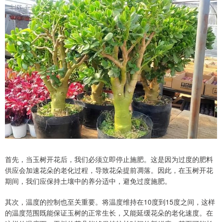
首先，当玉树开花后，我们必须立即停止施肥。这是因为过度的肥料
供应会加速花朵的老化过程，导致花朵提前凋落。因此，在玉树开花
期间，我们应保持土壤中的养分适中，避免过度施肥。
其次，温度的控制也至关重要。将温度维持在10度到15度之间，这样
的温度范围既能保证玉树的正常生长，又能延缓花朵的老化速度。在