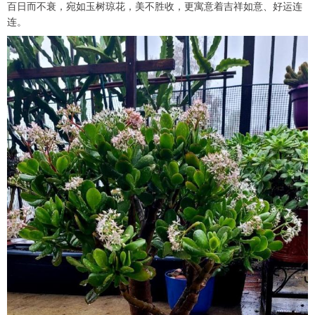
百日而不衰，宛如玉树琼花，美不胜收，更寓意着吉祥如意、好运连
连。