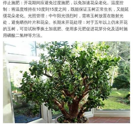
停止施肥：开花期间应避免过度施肥，以免加速花朵老化。温度控
制：将温度维持在10度到15度之间，既能保证玉树正常生长，又能延
缓花朵老化。光照管理：中午阳光强烈时，需将玉树放置在散射光
处，避免晒伤叶片和花朵。长期未开花处理：对于五年以上仍未开花
的玉树，可尝试秋季换土加底肥、使用多元肥促进花芽分化及适时施
用磷酸二氢钾等方法。