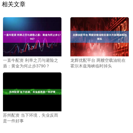
相关文章
一直牛配资 利率之刃与避险之
龙辉优配平台 两艘空载油轮在
盾：黄金为何止步3790？
霍尔木兹海峡临时掉头
苏州配资 当下环境，失业反而
是一件好事