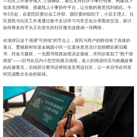
—社区工作者带领人”三级梯队，通过支持社区小事行动者、构建线下
实体支持网络、搭建线上小事协作平台，让分散的善意找到彼此。今
年3月起，在普陀区委社会工作部、团区委的组织下，小店主理人、社
区居民与社区工作者通过集中走访学习与常态化分享围坐交流，探讨
如何将各自手头正在发生的社区微光连接成一张网络。
在地球日这个强调“可持续”的节点上，居民与商户的联动有了具体的
落点。曹杨新村街道金杨园小区一位退休老党员计划捐赠自家旧藏
书，经各方建联，一见图书馆真如馆决定接收，并同步策划了“熟宁借
阅室”——旧书在店内小型空间展示借阅，老人的阅读经历与收藏故事
由此被看见；后续部分图书还将转送至周边社区，让一本旧书在邻里
间完成数次生命的延续。