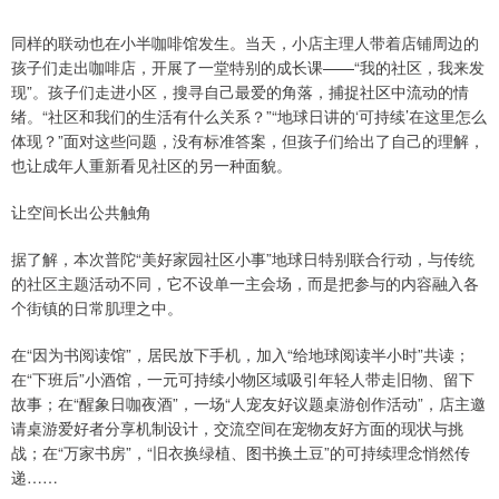
同样的联动也在小半咖啡馆发生。当天，小店主理人带着店铺周边的
孩子们走出咖啡店，开展了一堂特别的成长课——“我的社区，我来发
现”。孩子们走进小区，搜寻自己最爱的角落，捕捉社区中流动的情
绪。“社区和我们的生活有什么关系？”“地球日讲的‘可持续’在这里怎么
体现？”面对这些问题，没有标准答案，但孩子们给出了自己的理解，
也让成年人重新看见社区的另一种面貌。
让空间长出公共触角
据了解，本次普陀“美好家园社区小事”地球日特别联合行动，与传统
的社区主题活动不同，它不设单一主会场，而是把参与的内容融入各
个街镇的日常肌理之中。
在“因为书阅读馆”，居民放下手机，加入“给地球阅读半小时”共读；
在“下班后”小酒馆，一元可持续小物区域吸引年轻人带走旧物、留下
故事；在“醒象日咖夜酒”，一场“人宠友好议题桌游创作活动”，店主邀
请桌游爱好者分享机制设计，交流空间在宠物友好方面的现状与挑
战；在“万家书房”，“旧衣换绿植、图书换土豆”的可持续理念悄然传
递……