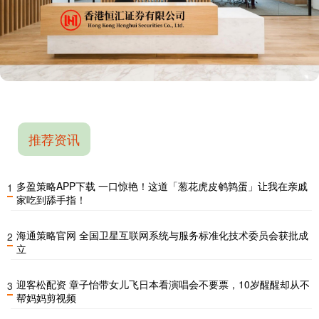
推荐资讯
多盈策略APP下载 一口惊艳！这道「葱花虎皮鹌鹑蛋」让我在亲戚
1
家吃到舔手指！
海通策略官网 全国卫星互联网系统与服务标准化技术委员会获批成
2
立
迎客松配资 章子怡带女儿飞日本看演唱会不要票，10岁醒醒却从不
3
帮妈妈剪视频