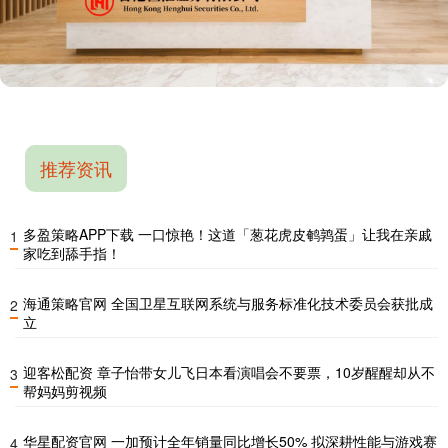
推荐资讯
多盈策略APP下载 一口惊艳！这道「葱花虎皮鹌鹑蛋」让我在亲戚
1
家吃到舔手指！
海通策略官网 全国卫星互联网系统与服务标准化技术委员会获批成
2
立
迎客松配资 章子怡带女儿飞日本看演唱会不要票，10岁醒醒却从不
3
帮妈妈剪视频
华星配资官网 一加预计全年销量同比增长50% 拟深耕性能与游戏赛
4