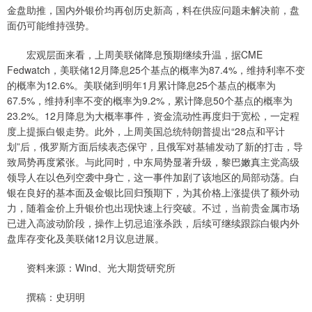
金盘助推，国内外银价均再创历史新高，料在供应问题未解决前，盘
面仍可能维持强势。
宏观层面来看，上周美联储降息预期继续升温，据CME
Fedwatch，美联储12月降息25个基点的概率为87.4%，维持利率不变
的概率为12.6%。美联储到明年1月累计降息25个基点的概率为
67.5%，维持利率不变的概率为9.2%，累计降息50个基点的概率为
23.2%。12月降息为大概率事件，资金流动性再度归于宽松，一定程
度上提振白银走势。此外，上周美国总统特朗普提出“28点和平计
划”后，俄罗斯方面后续表态保守，且俄军对基辅发动了新的打击，导
致局势再度紧张。与此同时，中东局势显著升级，黎巴嫩真主党高级
领导人在以色列空袭中身亡，这一事件加剧了该地区的局部动荡。白
银在良好的基本面及金银比回归预期下，为其价格上涨提供了额外动
力，随着金价上升银价也出现快速上行突破。不过，当前贵金属市场
已进入高波动阶段，操作上切忌追涨杀跌，后续可继续跟踪白银内外
盘库存变化及美联储12月议息进展。
资料来源：Wind、光大期货研究所
撰稿：史玥明